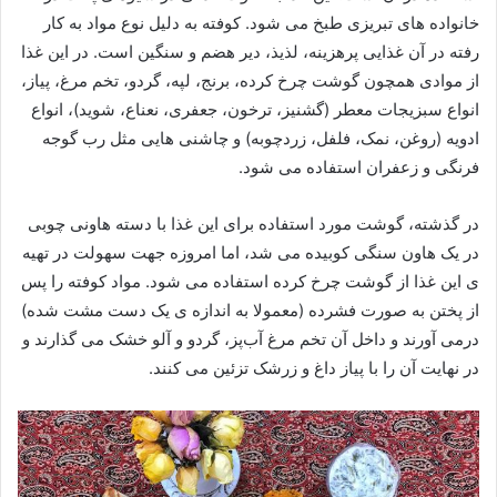
خانواده‌ های تبریزی طبخ می ‌شود. کوفته به دلیل نوع مواد به کار
رفته در آن غذایی پرهزینه، لذیذ، دیر هضم و سنگین است. در این غذا
از موادی همچون گوشت چرخ‌ کرده، برنج، لپه، گردو، تخم‌ مرغ، پیاز،
انواع سبزیجات معطر (گشنیز، ترخون، جعفری، نعناع، شوید)، انواع
ادویه (روغن، نمک، فلفل، زردچوبه) و چاشنی‌ هایی مثل رب گوجه‌
فرنگی و زعفران استفاده می‌ شود.
در گذشته، گوشت مورد استفاده برای این غذا با دسته ‌هاونی چوبی
در یک هاون سنگی کوبیده می شد، اما امروزه جهت سهولت در تهیه‌
ی این غذا از گوشت چرخ کرده استفاده می ‌شود. مواد کوفته را پس
از پختن به صورت فشرده (معمولا به اندازه ی یک دست مشت شده)
درمی‌ آورند و داخل آن تخم‌ مرغ آب‌پز، گردو و آلو خشک می‌ گذارند و
در نهایت آن را با پیاز داغ و زرشک تزئین می ‌کنند.