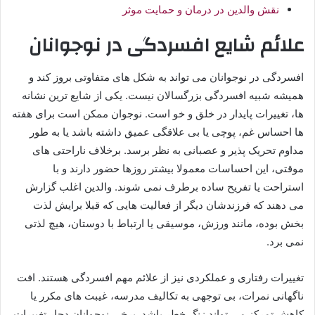
نقش والدین در درمان و حمایت موثر
علائم شایع افسردگی در نوجوانان
افسردگی در نوجوانان می تواند به شکل های متفاوتی بروز کند و
همیشه شبیه افسردگی بزرگسالان نیست. یکی از شایع ترین نشانه
ها، تغییرات پایدار در خلق و خو است. نوجوان ممکن است برای هفته
ها احساس غم، پوچی یا بی علاقگی عمیق داشته باشد یا به طور
مداوم تحریک پذیر و عصبانی به نظر برسد. برخلاف ناراحتی های
موقتی، این احساسات معمولا بیشتر روزها حضور دارند و با
استراحت یا تفریح ساده برطرف نمی شوند. والدین اغلب گزارش
می دهند که فرزندشان دیگر از فعالیت هایی که قبلا برایش لذت
بخش بوده، مانند ورزش، موسیقی یا ارتباط با دوستان، هیچ لذتی
نمی برد.
تغییرات رفتاری و عملکردی نیز از علائم مهم افسردگی هستند. افت
ناگهانی نمرات، بی توجهی به تکالیف مدرسه، غیبت های مکرر یا
کاهش تمرکز می تواند زنگ خطر باشد. برخی نوجوانان دچار تغییرات