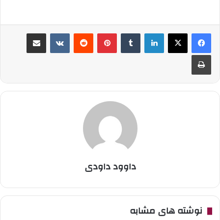
لینکدین
‫تامبلر
پینترست
‫رددیت
‫VKontakte
اشتراک گذاری از طریق ایمیل
چاپ
داوود داودی
نوشته های مشابه