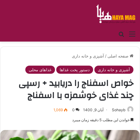
منو
جستجو برای
صفحه اصلی
/
آشپزی و خانه داری
آشپزی و خانه داری
دستور پخت غذاها
غذاهای محلی
خواص اسفناج را دریابید + رسپی
چند غذای خوشمزه با اسفناج
Sohayb
آبان 9, 1400
0
1,069
خواندن این مطلب 5 دقیقه زمان میبرد