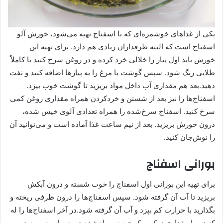
یکی از غذاهای خوشمزه‌ای که با اسفناج تهیه می‌شود، خورش آلو
اسفناج است که البته طرفداران زیادی هم دارد. برای تهیه این
خورش باید اول پیاز را خلالی خرد کرده و در روغن سرخ کنید تا کاملاً
طلایی رنگ شود. سپس گوشت یا مرغ را به پیازها اضافه کنید و تفت
دهید.بعد هم مقداری آب داخل مواد بریزید تا گوشت خوب بپزد.
اسفناج‌ها را نیز بعد از شستن و خردکردن همراه مقداری روغن کمی
سرخ کنید. اسفناج سرخ‌شده را همراه تعدادی آلوی خیس شده،
درون خورش بریزید. بعد از نیم ساعت غذا آماده است و می‌توانید آن
را نوش‌جان کنید.
بورانی اسفناج
برای تهیه این بورانی اول اسفناج را خوب شسته و درون آبکش
بریزید تا آب آن گرفته شود. سپس اسفناج‌ها را درون ظرفی ریخته و
بگذارید با حرارت کم بپزد و آب آن گرفته شود.در آخر اسفناج‌ها را له
کنید و با مقداری نمک و یک حبه سیر له‌شده درون ماست بریزید و