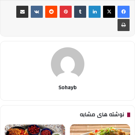
لینکدین
‫تامبلر
پینترست
‫رددیت
‫VKontakte
اشتراک گذاری از طریق ایمیل
چاپ
Sohayb
نوشته های مشابه