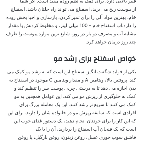
فیبر بالایی دارد، برای کمک به نظم روده مفید است. اگر شما
از یبوست رنج می برید، اسفناج می تواند راه حلتان باشد. اسفناج
خام، بهترین مواد آلی را برای تمیز کردن، بازسازی و احیا بخش روده
را دارد.آب اسفناج خام – 100 میلی لیتر، و مخلوط کردنش با مقدار
مشابه آب و مصرف دو بار در روز، شایع ترین موارد یبوست را ظرف
چند روز درمان خواهد کرد.
خواص اسفناج برای رشد مو
یکی از فواید شگفت انگیز اسفناج این است که به رشد مو کمک می
کند. پروتئین بالا، ویتامین A و مقدار ویتامین C موجود در اسفناج به
بدن اجازه می دهد تا به درستی چربی پوست سر را تنظیم کند و
کمک به جلوگیری از ریزش مو می کند. این عوامل همچنین به مو
کمک می کنند تا سریع تر رشد کنند. این یک معامله بزرگ برای
افرادی است که سابقه ریزش مو در خانواده شان را دارند. برای این
که این کار را برای خودتان انجام دهید، یک دستور غذای خوب این
است که یک فنجان آب اسفناج را بردارید، آن را با یک
قاشق سوپ خوری عسل، روغن زیتون، روغن نارگیل، یا روغن