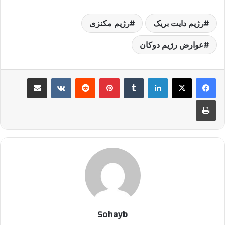
رژیم دایت بریک
رژیم مکنزی
عوارض رژیم دوکان
لینکدین
‫تامبلر
پینترست
‫رددیت
‫VKontakte
اشتراک گذاری از طریق ایمیل
چاپ
Sohayb