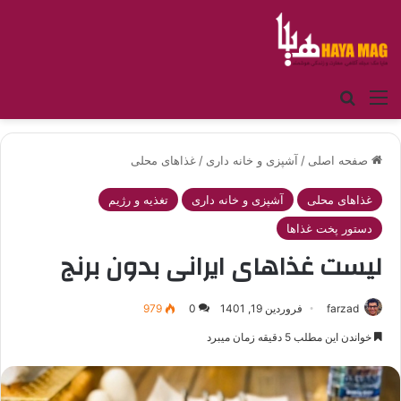
منو
جستجو برای
صفحه اصلی
/
آشپزی و خانه داری
/
غذاهای محلی
غذاهای محلی
آشپزی و خانه داری
تغذیه و رژیم
دستور پخت غذاها
لیست غذاهای ایرانی بدون برنج
farzad
فروردین 19, 1401
0
979
خواندن این مطلب 5 دقیقه زمان میبرد