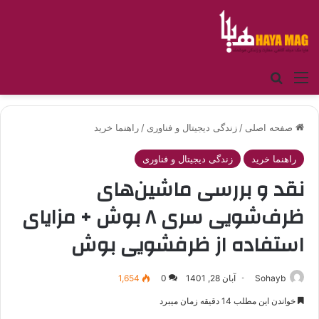
منو
جستجو برای
صفحه اصلی
/
زندگی دیجیتال و فناوری
/
راهنما خرید
راهنما خرید
زندگی دیجیتال و فناوری
نقد و بررسی ماشین‌های
ظرف‌شویی سری ۸ بوش + مزایای
استفاده از ظرفشویی بوش
Sohayb
آبان 28, 1401
0
1,654
خواندن این مطلب 14 دقیقه زمان میبرد