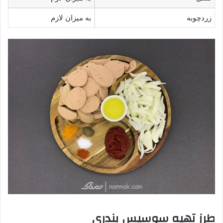
زردچوبه
به میزان لازم
طرز تهیه سوسیس بندری