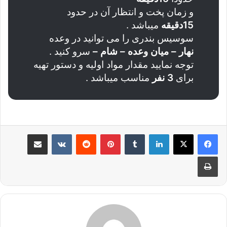
و زمان پخت و انتظار آن در حدود
15دقیقه
میباشد .
سوسیس بندری را می توانید در وعده
نهار – میان وعده – شام –
سرو کنید .
توجه نمایید مقدار مواد اولیه و دستور تهیه
برای
3 نفر
مناسب میباشد .
لینکدین
‫تامبلر
پینترست
‫رددیت
‫VKontakte
اشتراک گذاری از طریق ایمیل
چاپ