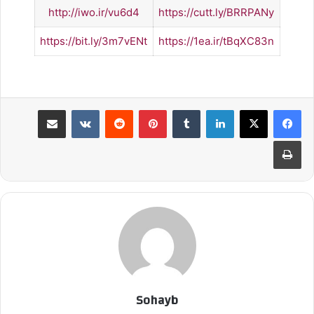
http://iwo.ir/vu6d4
https://cutt.ly/BRRPANy
https://bit.ly/3m7vENt
https://1ea.ir/tBqXC83n
لینکدین
‫تامبلر
پینترست
‫رددیت
‫VKontakte
اشتراک گذاری از طریق ایمیل
چاپ
Sohayb