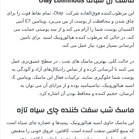
ماسک ژل شبانه Olay Luminous
این مرطوب‌کننده فوق‌العاده شرکت Olay، تمام نقاط قوت را برای
چاق شدن و محافظت از پوست از بین می‌برد. ویتامین E7 آنتی
اکسیدان پوست شما را آرام می کند و از سد پوستی حمایت می
کند، در حالی که مرطوب کننده هیالورونیک اسید برای تامین
آبرسانی بسیار مورد نیاز عمل می کند.
در حالت کلی، بهترین ماسک های شب ، در سطح عمیق‌تری عمل
می‌ کنند تا آبرسانی کرده و از تماس رادیکال‌های آزاد و آلودگی به
پوست شما جلوگیری نمایند. ترکیبات فعال این ماسک، ویتامین E،
اسید هیالورونیک، نیاسینامید بوده و از مزایای آن می توان به
آبرسان، حجیم کننده و محافظ بودن آن اشاره کرد.
ماسک شب سفت کننده چای سیاه تازه
این ماسک حاوی اسید هیالورونیک، پپتیدها و عصاره چای سیاه است
که منبع کافئین سفت کننده است. کافئین، عروق خونی را منقبض
می کند و بنابراین می تواند میزان تجمع مایعات را کاهش دهد.