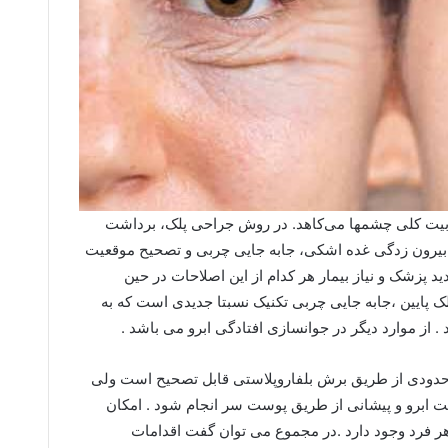
ابیت کلی چشمها می‌کاهد. در روش جراحی پلک، برداشت
 بیرون زدگى غده اشکى، جابه جایی چربى و تصحیح موقعیت
ید پزشک و نیاز بیمار هر کدام از این اصلاحات در حین
ک پایین ،جابه جایی چربى تکنیک نسبتا جدیدى است که به
 از موارد دیگر در جوانسازى افتادگى ابرو مى باشد .
تا حدودى از طریق برش بلفاروپلاستى قابل تصحیح است ولى
ت ابرو و پیشانى از طریق پوست سر انجام شود . امکان
ر فرد وجود دارد .در مجموع مى توان گفت اقدامات