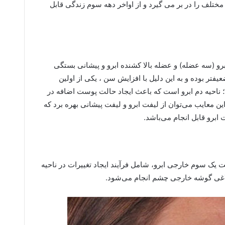
لف را در بر مى گیرد و از اواخر دهه سوم زندگى قابل
برو (سه عضله) و عضله بالا كشنده ابرو و پيشانى بستگى
عيفتر بوده و به اين دليل با افزايش سن ، يكى از اولين
 ناحيه دم ابرو است كه باعث ايجاد حالت پوست اضافه در
این معایب می‌توان از لیفت ابرو و لیفت پیشانی بهره برد که
ابرو قابل انجام می‌باشد.
ک سوم خارجی ابرو، شامل فرآیند ایجاد تغییرات در ناحیه
اغی گوشه خارجی چشم انجام می‌شود.