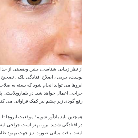
از نظر زیبایی شناسی، چنین وضعیتی از جذ
پوست، چربى ، اصلاح افتادگى پلک ، تصحیح
ابروها مى تواند انجام شود که بسته به صلاحد
جراحی اعمال خواهد شد. در بلفاروپلاستى پل
رفع گودى زیر چشم نیز کمک فراوانى مى کند .
همچنین باید یادآور شویم؛ موقعیت ابروها 
در افتادگى شدید ابرو، بهتر است جراحی لیف
لیفت بافت میانى صورت نیز جهت بهبود ظاه