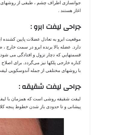
جوانسازى اطراف چشم ، طیفى از روشهاى مخت
اغاز هستند .
جراحی لیفت ابرو :
موقعيت ابرو به تعادل عضلات پايين كشنده ا
دارد. عضله بالا برنده ابرو در سمت خارج ، ض
قسمتهايي كه دچار نزول و افتادگى مى شود؛
كناره خارجى پلكها نيز مى‌گردد. برای اصلاح 
با روشهای مختلفی از جمله آندوسکوپی لیفت 
جراحی لیفت شقیقه :
لیفت شقیقه روشی است که همزمان با لیفت ی
پیشانی و تا حدودی باز شدن خطوط پنجه کل