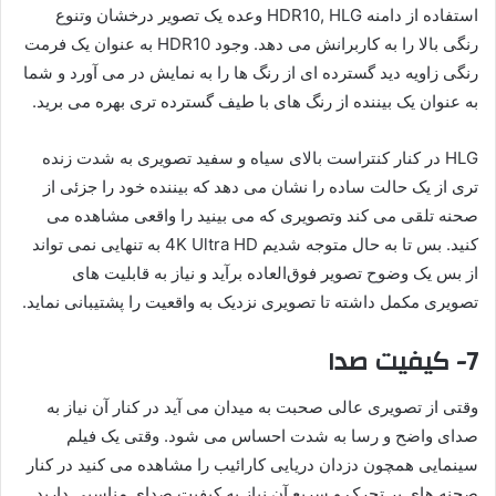
استفاده از دامنه HDR10, HLG وعده یک تصویر درخشان وتنوع
رنگی بالا را به کاربرانش می دهد. وجود HDR10 به عنوان یک فرمت
رنگی زاویه دید گسترده ای از رنگ ها را به نمایش در می آورد و شما
به عنوان یک بیننده از رنگ های با طیف گسترده تری بهره می برید.
HLG در کنار کنتراست بالای سیاه و سفید تصویری به شدت زنده
تری از یک حالت ساده را نشان می دهد که بیننده خود را جزئی از
صحنه تلقی می کند وتصویری که می بینید را واقعی مشاهده می
کنید. بس تا به حال متوجه شدیم 4K Ultra HD به تنهایی نمی تواند
از بس یک وضوح تصویر فوق‌العاده برآید و نیاز به قابلیت های
تصویری مکمل داشته تا تصویری نزدیک به واقعیت را پشتیبانی نماید.
7- کیفیت صدا
وقتی از تصویری عالی صحبت به میدان می آید در کنار آن نیاز به
صدای واضح و رسا به شدت احساس می شود. وقتی یک فیلم
سینمایی همچون دزدان دریایی کارائیب را مشاهده می کنید در کنار
صحنه های پر تحرک و سریع آن نیاز به کیفیت صدای مناسبی دارید