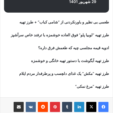
29 شهریور 1401
طعمی بی نظیر و باورنکردنی از “شامی کباب” + طرز تهیه
طرز تهیه “لوبیا پلو” فوق العاده خوشمزه با ترفند خاص سرآشپز
ادویه قیمه مجلسی چیه که طعمش فرق داره؟
طرز تهیه آبگوشت با دستور تهیه خانگی و خوشمزه
طرز تهیه “مکش” یک غذای دلچسب و پرطرفدار مردم ایلام
طرز تهیه “مرغ نمکی”
لینکدین
‫تامبلر
پینترست
‫رددیت
‫VKontakte
اشتراک گذاری از طریق ایمیل
چاپ