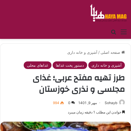
منو
جستجو برای
صفحه اصلی
/
آشپزی و خانه داری
آشپزی و خانه داری
دستور پخت غذاها
غذاهای محلی
طرز تهیه مفتح عربی؛ غذای
مجلسی و نذری خوزستان
Sohayb
مهر 9, 1401
0
994
خواندن این مطلب 1 دقیقه زمان میبرد