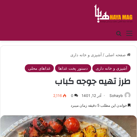
منو
جستجو برای
صفحه اصلی
/
آشپزی و خانه داری
آشپزی و خانه داری
دستور پخت غذاها
غذاهای محلی
طرز تهیه جوجه کباب
Sohayb
آذر 12, 1401
0
2,116
خواندن این مطلب 5 دقیقه زمان میبرد