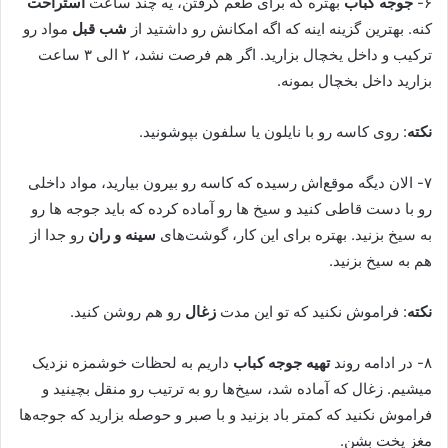
۶-
جوجه کباب
بهتره که برای طعم گرفتن، یه چند ساعت
استراحت
کنه. بهترین گزینه اینه که اگه امکانش رو داشتید از
شب قبل
مواد رو
ترکیب و داخل یخچال بزارید. اگر هم فرصت نشد، ۲ الی ۳ ساعت
بزارید داخل بخچال بمونه.
نکته
: روی کاسه رو با نایلون یا سلفون بپوشونید.
۷- الان دیگه موقع‌اش رسیده که کاسه رو بیرون بیارید، مواد داخلی
رو با دست قاطی کنید و سیخ ها رو آماده کرده که باید جوجه ها رو
به سیخ بزنید. بهتره برای این کار، گوشت‌های
سینه و ران
رو جدا از
هم به سیخ بزنید.
نکته
: فراموش نکنید که تو این مدت
زغال
رو هم روشن کنید.
۸- در ادامه روند
تهیه جوجه کباب
داریم به لحظات خوشمزه نزدیک
میشیم. زغال که آماده شد، سیخ‌ها رو به ترتیب رو منقل بچینید و
فراموش نکنید که کمتر باد بزنید و با صبر و حوصله بزارید که جوجه‌ها
مغز پخت بشن.