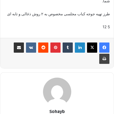
شما.
طرز تهیه جوجه کباب مجلسی مخصوص به ۲ روش ذغالی و تابه ای
12
5
لینکدین
‫تامبلر
پینترست
‫رددیت
‫VKontakte
اشتراک گذاری از طریق ایمیل
چاپ
Sohayb