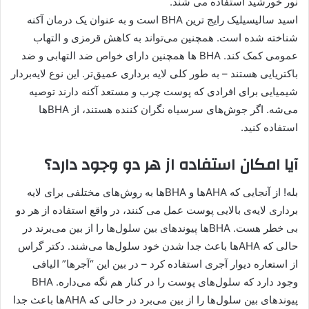
نور خورشید استفاده می شند.
اسید سالیسیلیک رایج ترین BHA است و به عنوان یک درمان آکنه
شناخته شده است. همچنین می‌تواند به کاهش قرمزی و التهاب
عمومی کمک کند. BHA‌ ها همچنین دارای خواص ضد التهابی و ضد
باکتریایی هستند – به طور کلی لایه برداری عمیق‌تر. این نوع لایه‌بردار
شیمیایی برای افرادی که پوست چرب و مستعد آکنه دارند توصیه
می‌شه. اگر جوش‌های سرسیاه نگران کننده هستند، از BHA‌ها
استفاده کنید.
آیا امکان استفاده از هر دو وجود دارد؟
بله! از آنجایی که AHA‌ها و BHA‌ها به روش‌های مختلفی برای لایه
برداری لایه‌ی بالایی پوست عمل می کنند، در واقع استفاده از هر دو
بی خطر هست. BHA‌ها پیوندهای بین سلول‌ها را از بین می‌برند در
حالی که AHA‌ها باعث جدا شدن خود سلول‌ها می‌شند. دکتر گراس
از استعاره دیوار آجری استفاده کرد – در بین این “آجرها” الیافی
وجود دارد که سلول‌های پوست را در کنار هم نگه می‌داره. BHA
پیوندهای بین سلول‌ها را از بین می‌برد در حالی که AHA‌ها باعث جدا