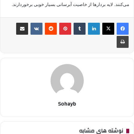
می‌کنند. لایه‌ بردارها از خاصیت آبرسانی بسیار خوبی برخوردارند.
لینکدین
‫تامبلر
پینترست
‫رددیت
‫VKontakte
اشتراک گذاری از طریق ایمیل
چاپ
Sohayb
نوشته های مشابه