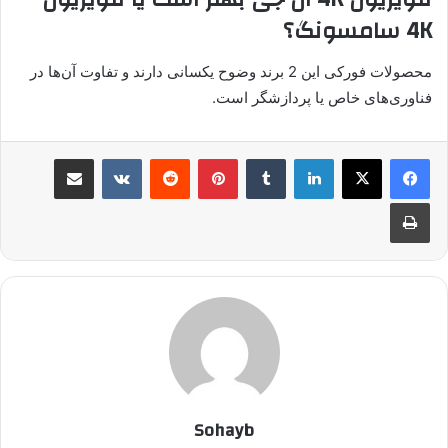
4K سامسونگ؟
محصولات فورکی این 2 برند وضوح یکسانی دارند و تفاوت آن‌ها در
فناوری‌های خاص یا پردازشگر است.
لینکدین
‫تامبلر
پینترست
‫رددیت
‫VKontakte
اشتراک گذاری از طریق ایمیل
چاپ
Sohayb