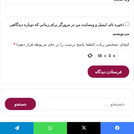
ذخیره نام، ایمیل و وبسایت من در مرورگر برای زمانی که دوباره دیدگاهی
می‌نویسم.
کپچای تشخیص ربات (لطفا پاسخ درست را در جای مربوطه قرار دهید)
*
18
=
3
×
جستجو
برای:
نوشته های تازه
یسبوک
X
واتس آپ
تلگرام