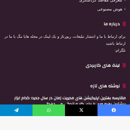
هوش مصنوعی
درباره ما
برای ارتباط با ما و انتشار تبلیغات، رپورتاژ و بک لینک در مجله هایا مگ با ما در
ارتباط باشید
تلگرام:
لینک های کاربردی
نوشته های تازه
مقایسه بهترین اپلیکیشن های مدیریت زمان در سال جدید؛ کدام ابزار
بیشترین بهره وری را برای کار و زندگی می دهد؟
اسفند 4, 1404
یسبوک
X
واتس آپ
تلگرام
تأثیر شبکه های اجتماعی بر سلامت روان جوانان؛ چرا اضطراب و
افسردگی افزایش یافته و راه حل چیست