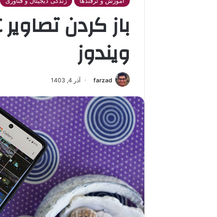
آموزش و ترفندها
زندگی دیجیتال و فناوری
ویندوز
farzad
آذر 4, 1403