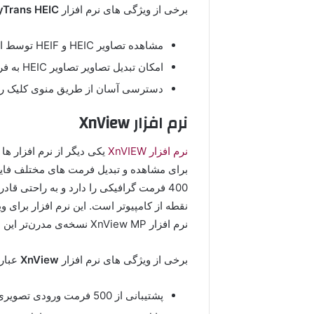
برخی از ویژگی های نرم افزار
yTrans HEIC
مشاهده تصاویر HEIC و HEIF توسط ابزار نمایش عکس ویندوز
امکان تبدیل تصاویر تصاویر HEIC به فرمت JPG با یک کلیک
دسترسی آسان از طریق منوی کلیک راست
نرم افزار XnView
نرم افزار XnVIEW
برای مشاهده و تبدیل فرمت های مختلف فایل
400 فرمت گرافیکی را دارد و به راحتی قا
نرم افزار XnView MP نسخه‌ی مدرن‌تر این نرم افزار است و از فرمت HEIC پشتیبانی می‌کند.
برخی از ویژگی های نرم افزار
XnView
عبارت
پشتیبانی از 500 فرمت ورودی تصویری