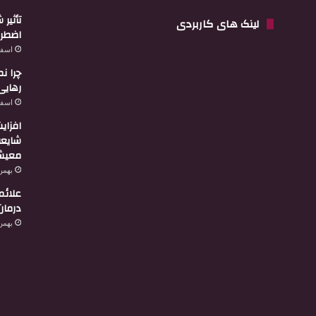
تأثیر
لینک های کاربردی
اضطرا
اسفند 3,
چرا ن
رهایی
اسفند 2,
افزای
شایعه
معیشت
بهمن 29, 4
علائم
درمان
بهمن 27, 4