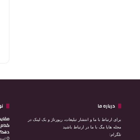
درباره ما
نو
مقایس
برای ارتباط با ما و انتشار تبلیغات، رپورتاژ و بک لینک در
کدام ا
مجله هایا مگ با ما در ارتباط باشید
دهد؟
تلگرام:
اسفند 4,