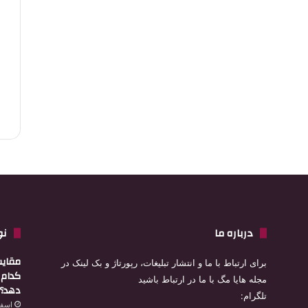
درباره ما
نو
مقایس
برای ارتباط با ما و انتشار تبلیغات، رپورتاژ و بک لینک در
کدام ا
مجله هایا مگ با ما در ارتباط باشید
دهد؟
تلگرام:
اسفند 4,