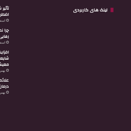
تأثیر
لینک های کاربردی
اضطرا
اسفند 3,
چرا ن
رهایی
اسفند 2,
افزای
شایعه
معیشت
بهمن 29, 4
علائم
درمان
بهمن 27, 4