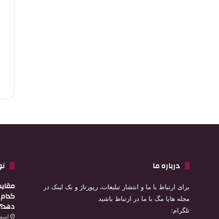
درباره ما
نو
مقایس
برای ارتباط با ما و انتشار تبلیغات، رپورتاژ و بک لینک در
کدام ا
مجله هایا مگ با ما در ارتباط باشید
دهد؟
تلگرام:
اسفند 4,