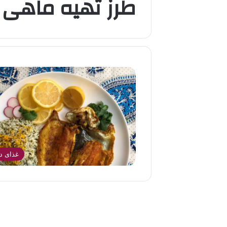
طرز تهیه ماهی قز
غذای در