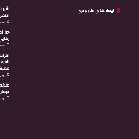
تأثیر
لینک های کاربردی
اضطرا
اسفند 3,
چرا ن
رهایی
اسفند 2,
افزای
شایعه
معیشت
بهمن 29, 4
علائم
درمان
بهمن 27, 4