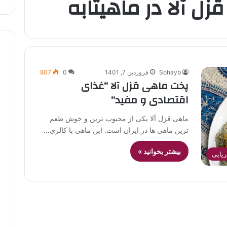
ل آلا در ماهیتابه
Sohayb
فروردین 7, 1401
0
807
پخت ماهی قزل آلا “غذای
اقتصادی و مفید”
ماهی قزل آلا یکی از محبوب ترین و خوش طعم
ترین ماهی ها در ایران است. این ماهی با کالری…
بیشتر بخوانید »
یایی