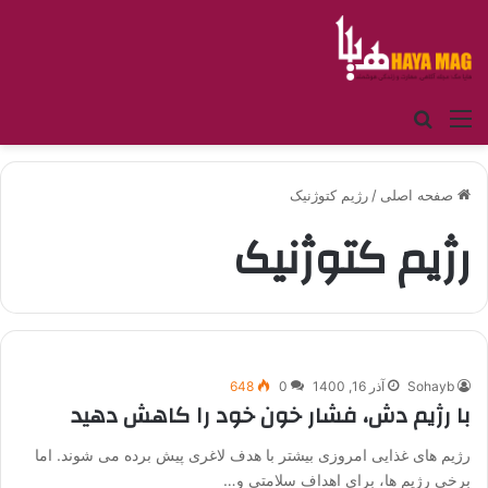
منو
جستجو برای
صفحه اصلی
/
رژیم کتوژنیک
رژیم کتوژنیک
Sohayb
آذر 16, 1400
0
648
با رژیم دش، فشار خون خود را کاهش دهید
رژیم های غذایی امروزی بیشتر با هدف لاغری پیش برده می شوند. اما
برخی رژیم ها، برای اهداف سلامتی و…