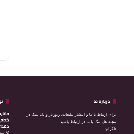
درباره ما
نو
مقایس
برای ارتباط با ما و انتشار تبلیغات، رپورتاژ و بک لینک در
کدام ا
مجله هایا مگ با ما در ارتباط باشید
دهد؟
تلگرام:
اسفند 4,