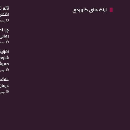
تأثیر
لینک های کاربردی
اضطرا
اسفند 3,
چرا ن
رهایی
اسفند 2,
افزای
شایعه
معیشت
بهمن 29, 4
علائم
درمان
بهمن 27, 4