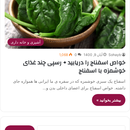
آشپزی و خانه داری
Sohayb
آبان 9, 1400
0
1,068
خواص اسفناج را دریابید + رسپی چند غذای
خوشمزه با اسفناج
اسفناج یک سبزی خوشمزه که در سفره ی ما ایرانی ها همواره جای
داشته. خواص اسفناج برای اعضای داخلی بدن و…
بیشتر بخوانید »
جستجو