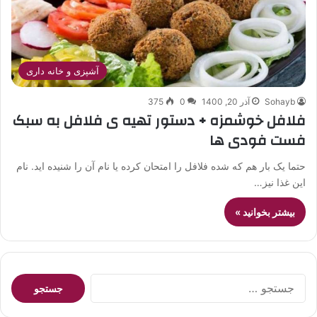
آشپزی و خانه داری
Sohayb
آذر 20, 1400
0
375
فلافل خوشمزه + دستور تهیه ی فلافل به سبک
فست فودی ها
حتما یک بار هم که شده فلافل را امتحان کرده یا نام آن را شنیده اید. نام
این غذا نیز…
بیشتر بخوانید »
جستجو
برای: