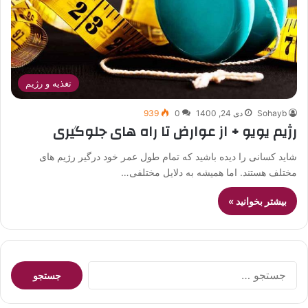
تغذیه و رژیم
Sohayb
دی 24, 1400
0
939
رژیم یویو + از عوارض تا راه های جلوگیری
شاید کسانی را دیده باشید که تمام طول عمر خود درگیر رژیم های
مختلف هستند. اما همیشه به دلایل مختلفی…
بیشتر بخوانید »
جستجو
برای: